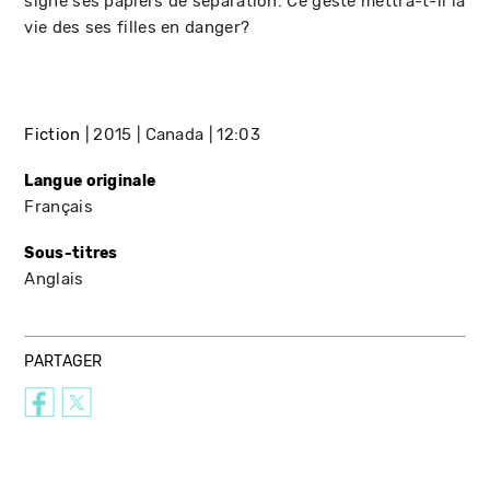
signe ses papiers de séparation. Ce geste mettra-t-il la
vie des ses filles en danger?
Fiction
2015
Canada
12:03
Langue originale
Français
Sous-titres
Anglais
PARTAGER