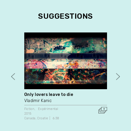
SUGGESTIONS
Only lovers leave to die
Consp
Vladimir Kanic
Nelso
Fiction
Expérimental
Fiction
2015
1992
Canada
Croatie
6:38
Canada