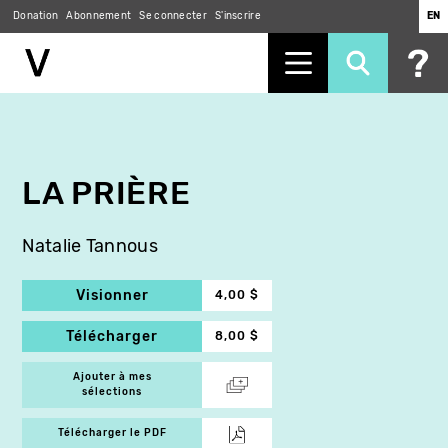
Donation
Abonnement
Se connecter
S'inscrire
EN
Aller
au
contenu
principal
LA PRIÈRE
Natalie Tannous
Visionner
4,00 $
Télécharger
8,00 $
Ajouter à mes
sélections
Télécharger le PDF