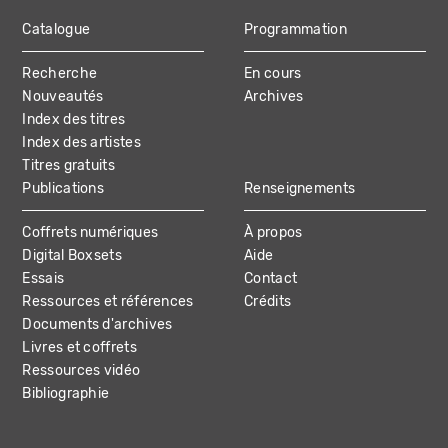
Catalogue
Programmation
MAIN
Recherche
En cours
NAVIGATION
Nouveautés
Archives
Index des titres
Index des artistes
Titres gratuits
Publications
Renseignements
Coffrets numériques
À propos
Digital Boxsets
Aide
Essais
Contact
Ressources et références
Crédits
Documents d'archives
Livres et coffrets
Ressources vidéo
Bibliographie