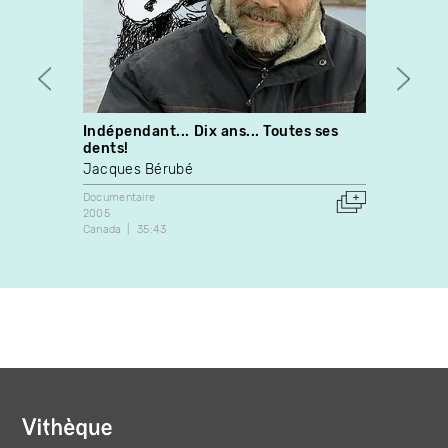
Indépendant... Dix ans... Toutes ses
Rodol
dents!
Gilles
Jacques Bérubé
Docume
Canada
Documentaire
2005
Canada
35:43