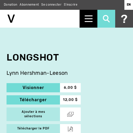
Donation
Abonnement
Se connecter
S'inscrire
EN
Aller
au
contenu
principal
LONGSHOT
Lynn Hershman-Leeson
Visionner
6,00 $
Télécharger
12,00 $
Ajouter à mes
sélections
Télécharger le PDF