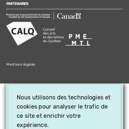
PARTENAIRES
Mentions légales
×
Nous utilisons des technologies et
OFFREZ LA VIDÉO EN
CADEAU, ABONNEZ VOS
cookies pour analyser le trafic de
PROCHES À VITHÈQUE !
ce site et enrichir votre
expérience.