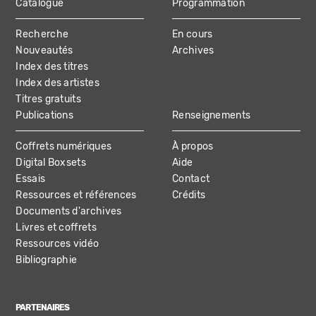
Catalogue
Programmation
MAIN
Recherche
En cours
NAVIGATION
Nouveautés
Archives
Index des titres
Index des artistes
Titres gratuits
Publications
Renseignements
Coffrets numériques
À propos
Digital Boxsets
Aide
Essais
Contact
Ressources et références
Crédits
Documents d'archives
Livres et coffrets
Ressources vidéo
Bibliographie
PARTENAIRES