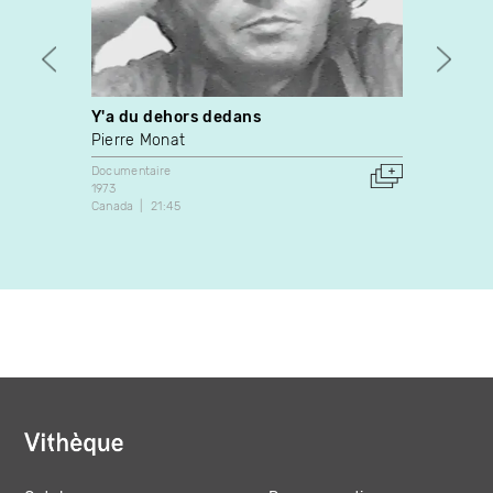
Y'a du dehors dedans
C'est
Pierre Monat
Tahan
Documentaire
Docume
1973
1975
Canada
21:45
Canada