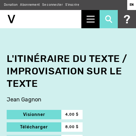
Donation
Abonnement
Se connecter
S'inscrire
EN
Aller
au
contenu
principal
L'ITINÉRAIRE DU TEXTE /
IMPROVISATION SUR LE
TEXTE
Jean Gagnon
Visionner
4,00 $
Télécharger
8,00 $