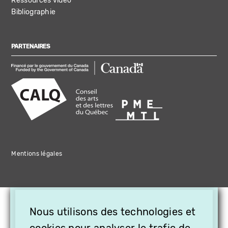
Ressources vidéo
Bibliographie
PARTENAIRES
Mentions légales
×
Nous utilisons des technologies et
OFFREZ LA VIDÉO EN