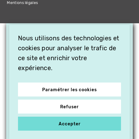
Mentions légales
×
Nous utilisons des technologies et
OFFREZ LA VIDÉO EN
CADEAU, ABONNEZ VOS
cookies pour analyser le trafic de
PROCHES À VITHÈQUE !
ce site et enrichir votre
expérience.
Paramétrer les cookies
Refuser
Accepter