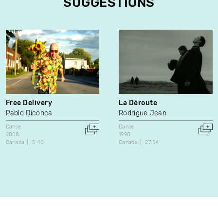
SUGGESTIONS
Free Delivery
La Déroute
Pablo Diconca
Rodrigue Jean
Danse
Danse
2008
1990
Canada
5:40
Canada
27:54