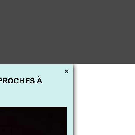
×
 PROCHES À