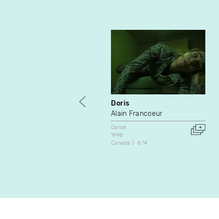
Doris
Alain Francoeur
Danse
1998
Canada
6:14