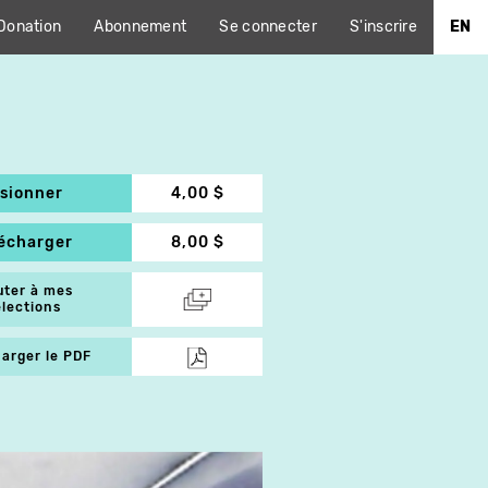
Donation
Abonnement
Se connecter
S'inscrire
EN
isionner
4,00 $
lécharger
8,00 $
uter à mes
élections
arger le PDF