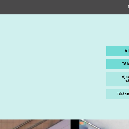
V
Té
Ajo
s
Téléch