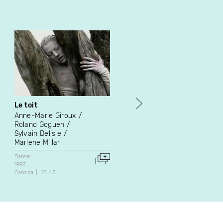
Le toit
La Claque - Cheer
Anne-Marie Giroux
Claire Renaud
Roland Goguen
Danse
Expérimental
Sylvain Delisle
2021
Marlene Millar
Canada
9:16
Danse
1993
Canada
18:43