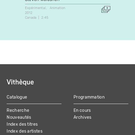
Expérimental
Animation
Animati
2012
2013
Canada
2:45
Canada
Catalogue
Programmation
MAIN
Recherche
En cours
NAVIGATION
Nouveautés
Archives
Index des titres
Index des artistes