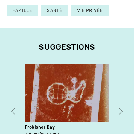
FAMILLE
SANTÉ
VIE PRIVÉE
SUGGESTIONS
Frobisher Bay
The F
Steven Woloshen
Éléon