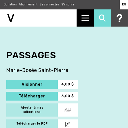
Donation
Abonnement
Se connecter
S'inscrire
EN
Aller
au
contenu
principal
PASSAGES
Marie-Josée Saint-Pierre
Visionner
4,00 $
Télécharger
8,00 $
Ajouter à mes
sélections
Télécharger le PDF