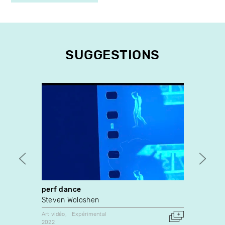
SUGGESTIONS
perf dance
Zen a
Steven Woloshen
Loïc 
Art vidéo
Expérimental
Art vidé
2022
1991