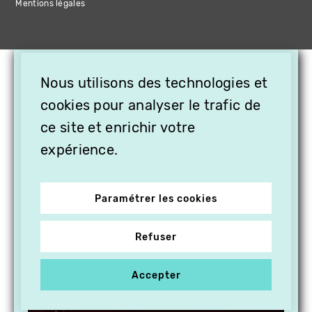
Mentions légales
×
Nous utilisons des technologies et
OFFREZ LA VIDÉO EN
CADEAU, ABONNEZ VOS
cookies pour analyser le trafic de
PROCHES À VITHÈQUE !
ce site et enrichir votre
expérience.
Paramétrer les cookies
Refuser
Accepter