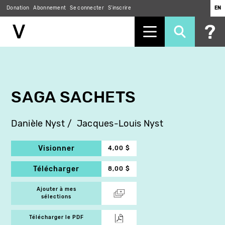
Donation
Abonnement
Se connecter
S'inscrire
EN
Aller
au
contenu
principal
SAGA SACHETS
Danièle Nyst
Jacques-Louis Nyst
Visionner
4,00 $
Télécharger
8,00 $
Ajouter à mes
sélections
Télécharger le PDF