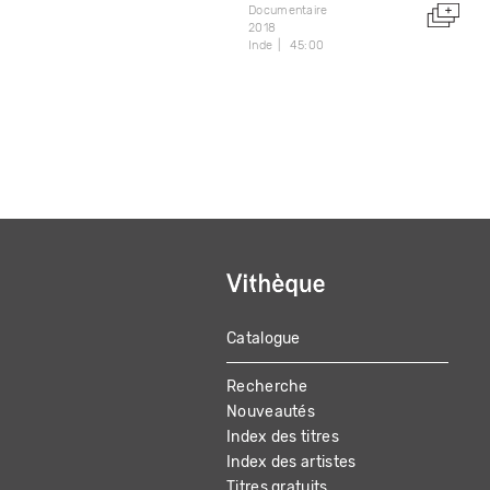
Documentaire
2018
Inde
45:00
Catalogue
MAIN
Recherche
NAVIGATION
Nouveautés
Index des titres
Index des artistes
Titres gratuits