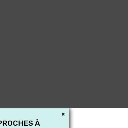
×
 PROCHES À