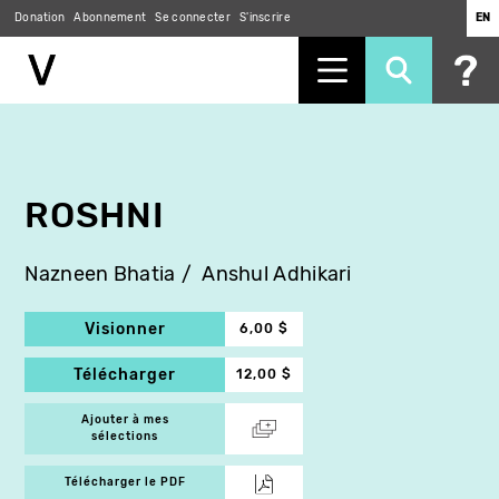
Donation
Abonnement
Se connecter
S'inscrire
EN
Aller
au
contenu
principal
ROSHNI
Nazneen Bhatia
Anshul Adhikari
Visionner
6,00 $
Télécharger
12,00 $
Ajouter à mes
sélections
Télécharger le PDF