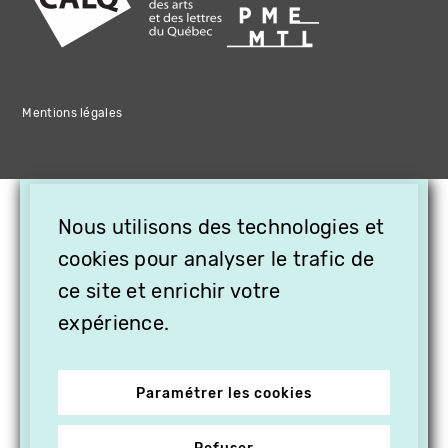
Mentions légales
×
Nous utilisons des technologies et
OFFREZ LA VIDÉO EN
CADEAU, ABONNEZ VOS
cookies pour analyser le trafic de
PROCHES À VITHÈQUE !
ce site et enrichir votre
expérience.
Paramétrer les cookies