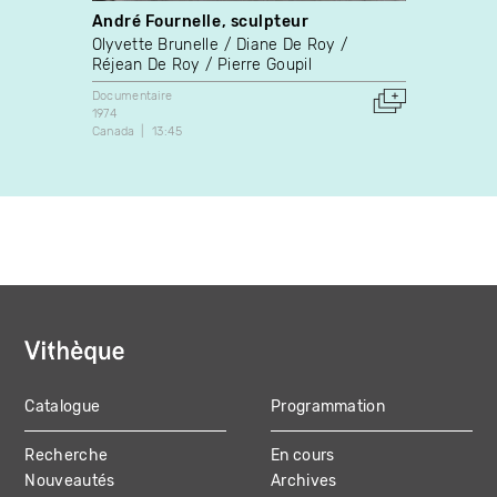
André Fournelle, sculpteur
Des v
Olyvette Brunelle
Diane De Roy
Eli Je
Réjean De Roy
Pierre Goupil
Docume
2022
Documentaire
15:03
1974
Canada
13:45
Catalogue
Programmation
MAIN
Recherche
En cours
NAVIGATION
Nouveautés
Archives