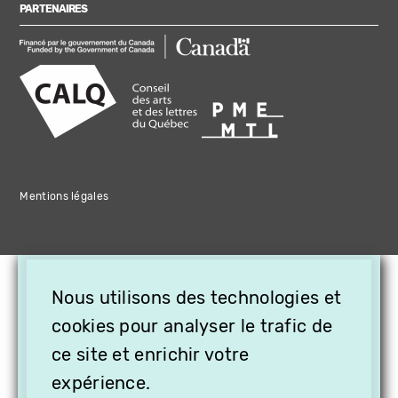
PARTENAIRES
Mentions légales
×
Nous utilisons des technologies et
OFFREZ LA VIDÉO EN
cookies pour analyser le trafic de
CADEAU, ABONNEZ VOS
PROCHES À VITHÈQUE !
ce site et enrichir votre
expérience.