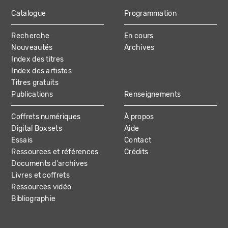
Catalogue
Programmation
MAIN
Recherche
En cours
NAVIGATION
Nouveautés
Archives
Index des titres
Index des artistes
Titres gratuits
Publications
Renseignements
Coffrets numériques
À propos
Digital Boxsets
Aide
Essais
Contact
Ressources et références
Crédits
Documents d'archives
Livres et coffrets
Ressources vidéo
Bibliographie