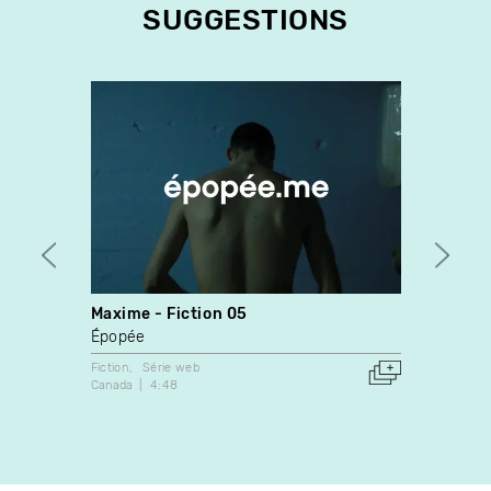
SUGGESTIONS
Maxime - Fiction 05
Quico
Épopée
Rober
Fiction
Série web
Docume
Canada
4:48
1998
Canada