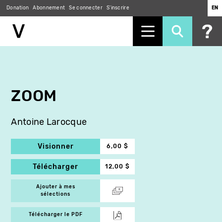
Donation
Abonnement
Se connecter
S'inscrire
EN
Aller
au
contenu
principal
ZOOM
Antoine Larocque
Visionner
6,00 $
Télécharger
12,00 $
Ajouter à mes
sélections
Télécharger le PDF