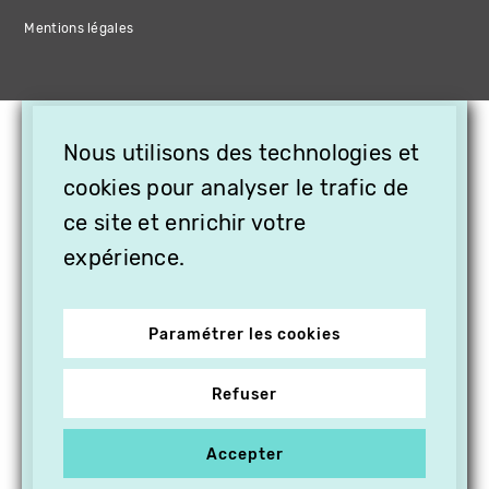
Mentions légales
×
Nous utilisons des technologies et
OFFREZ LA VIDÉO EN
CADEAU, ABONNEZ VOS
cookies pour analyser le trafic de
PROCHES À VITHÈQUE !
ce site et enrichir votre
expérience.
Paramétrer les cookies
Refuser
Accepter