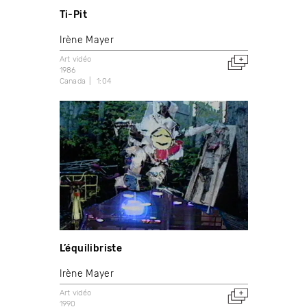
Ti-Pit
Irène Mayer
Art vidéo
1986
Canada
1:04
L’équilibriste
Irène Mayer
Art vidéo
1990