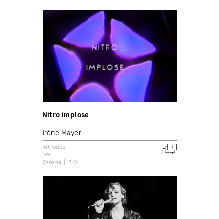
Nitro implose
Irène Mayer
Art vidéo
1990
Canada
7:16