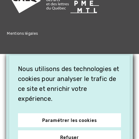
Mentions légales
×
Nous utilisons des technologies et
OFFREZ LA VIDÉO EN
CADEAU, ABONNEZ VOS
cookies pour analyser le trafic de
PROCHES À VITHÈQUE !
ce site et enrichir votre
expérience.
Paramétrer les cookies
Refuser