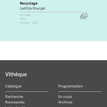
Recyclage
Sénég
Laëtitia Bourget
Amado
Art vidéo
Art vidé
1999
2006
France
3:00
Canada
Catalogue
Programmation
MAIN
Recherche
En cours
NAVIGATION
Nouveautés
Archives