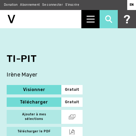
Donation
Abonnement
Se connecter
S'inscrire
EN
Aller
au
contenu
principal
TI-PIT
Irène Mayer
Visionner
Gratuit
Télécharger
Gratuit
Ajouter à mes
sélections
Télécharger le PDF