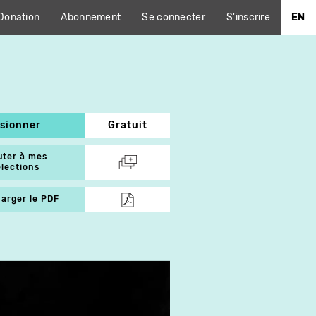
Donation
Abonnement
Se connecter
S'inscrire
EN
isionner
Gratuit
uter à mes
élections
arger le PDF