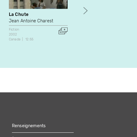
La Chute
C'est arrivé près de chez
nous
Jean Antoine Charest
Ricardo Trogi
Fiction
2002
Fiction
Canada
12:55
1996
Canada
53:04
Renseignements