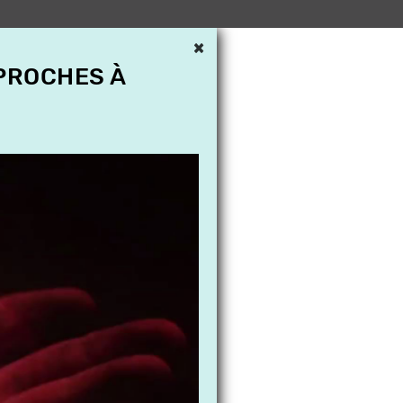
×
 PROCHES À