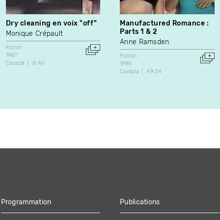
Dry cleaning en voix "off"
Manufactured Romance :
Parts 1 & 2
Monique Crépault
Anne Ramsden
Fiction
1987
Fiction
Canada
8:40
1985
Canada
49:34
Programmation
Publications