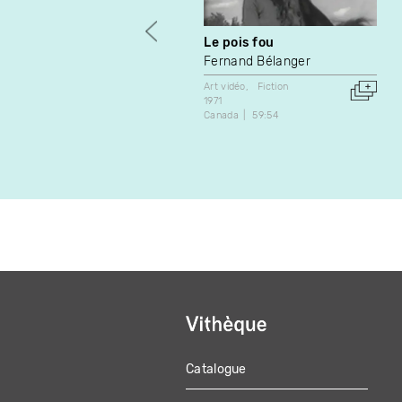
Le pois fou
Fernand Bélanger
Art vidéo
Fiction
1971
Canada
59:54
Catalogue
MAIN