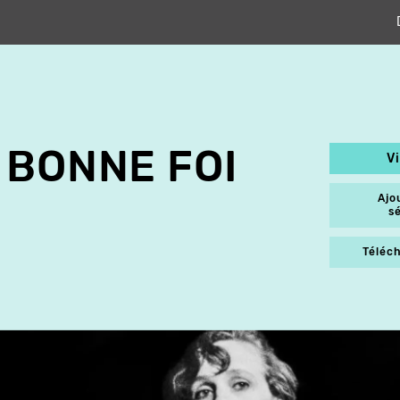
 BONNE FOI
V
Ajo
s
Téléch