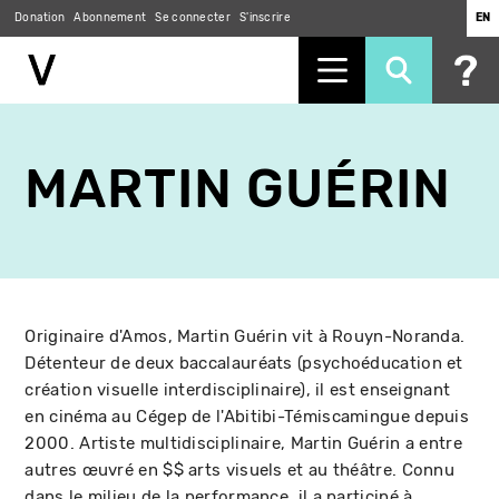
Donation
Abonnement
Se connecter
S'inscrire
EN
Aller
au
MARTIN GUÉRIN
contenu
principal
Originaire d'Amos, Martin Guérin vit à Rouyn-Noranda.
Détenteur de deux baccalauréats (psychoéducation et
création visuelle interdisciplinaire), il est enseignant
en cinéma au Cégep de l'Abitibi-Témiscamingue depuis
2000. Artiste multidisciplinaire, Martin Guérin a entre
autres œuvré en $$ arts visuels et au théâtre. Connu
dans le milieu de la performance, il a participé à