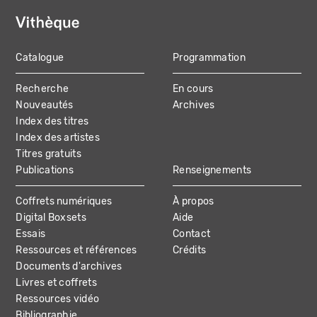
Catalogue
Programmation
MAIN
Recherche
En cours
NAVIGATION
Nouveautés
Archives
Index des titres
Index des artistes
Titres gratuits
Publications
Renseignements
Coffrets numériques
À propos
Digital Boxsets
Aide
Essais
Contact
Ressources et références
Crédits
Documents d'archives
Livres et coffrets
Ressources vidéo
Bibliographie