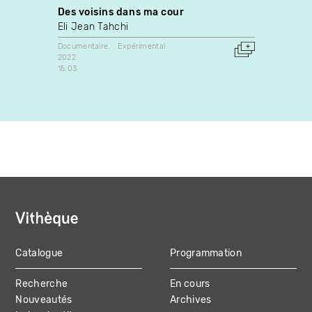
Des voisins dans ma cour
H30 s
Eli Jean Tahchi
Yves 
Documentaire
Expérimental
Docume
2022
1989
15:03
Canada
Catalogue
Programmation
MAIN
Recherche
En cours
NAVIGATION
Nouveautés
Archives