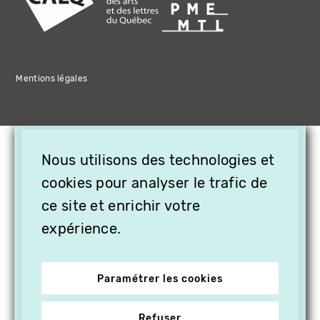
Mentions légales
×
Nous utilisons des technologies et
OFFREZ LA VIDÉO EN
CADEAU, ABONNEZ VOS
cookies pour analyser le trafic de
PROCHES À VITHÈQUE !
ce site et enrichir votre
expérience.
Paramétrer les cookies
Refuser