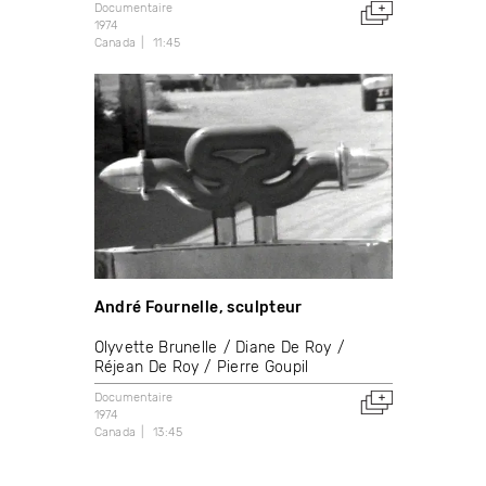
Documentaire
1974
Canada
11:45
André Fournelle, sculpteur
Olyvette Brunelle
Diane De Roy
Réjean De Roy
Pierre Goupil
Documentaire
1974
Canada
13:45