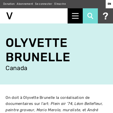
Donation
Abonnement
Se connecter
S'inscrire
EN
Aller
au
OLYVETTE
contenu
principal
BRUNELLE
Canada
On doit à Olyvette Brunelle la coréalisation de
documentaires sur l'art:
,
Plein air '74
Léon Bellefleur,
,
, et
peintre graveur
Mario Merola, muraliste
André