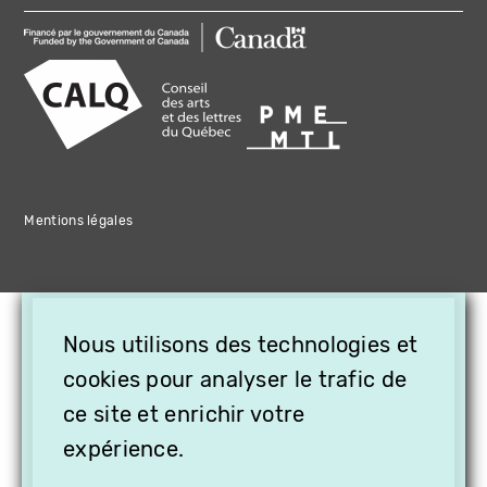
Mentions légales
×
Nous utilisons des technologies et
OFFREZ LA VIDÉO EN
cookies pour analyser le trafic de
CADEAU, ABONNEZ VOS
PROCHES À VITHÈQUE !
ce site et enrichir votre
expérience.