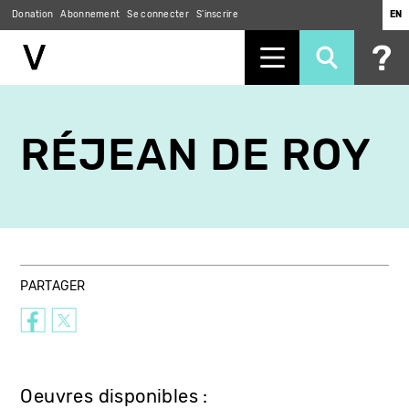
Donation
Abonnement
Se connecter
S'inscrire
EN
Aller
au
RÉJEAN DE ROY
contenu
principal
PARTAGER
Oeuvres disponibles :