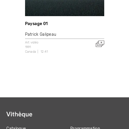
Paysage 01
Patrick Galipeau
Art vidéo
1991
Canada
12:41
Catalogue
Programmation