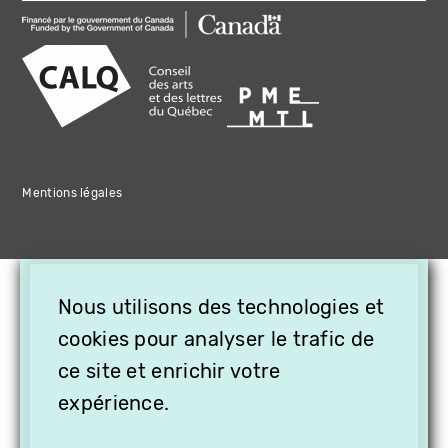
Mentions légales
×
Nous utilisons des technologies et
OFFREZ LA VIDÉO EN
cookies pour analyser le trafic de
CADEAU, ABONNEZ VOS
PROCHES À VITHÈQUE !
ce site et enrichir votre
expérience.