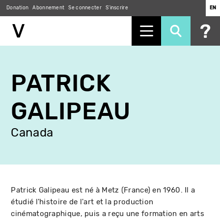
Donation
Abonnement
Se connecter
S'inscrire
EN
Aller
au
PATRICK
contenu
principal
GALIPEAU
Canada
Patrick Galipeau est né à Metz (France) en 1960. Il a
étudié l'histoire de l'art et la production
cinématographique, puis a reçu une formation en arts