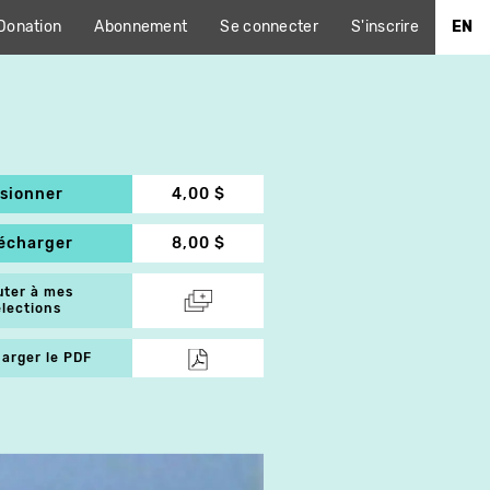
Donation
Abonnement
Se connecter
S'inscrire
EN
isionner
4,00 $
lécharger
8,00 $
uter à mes
élections
arger le PDF