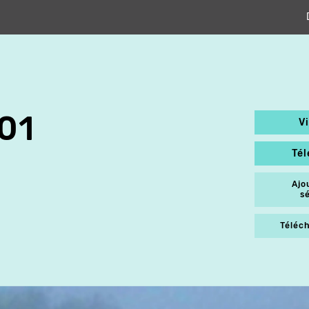
01
V
Té
Ajo
s
Téléch