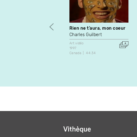
Rien ne t’aura, mon coeur
Charles Guilbert
Art vidéo
1997
Canada
44:34