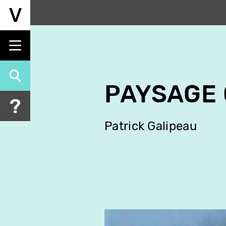
Aller
au
contenu
principal
PAYSAGE 
Patrick Galipeau