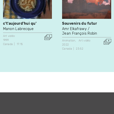
c't'aujourd'hui qu'
Souvenirs du futur
Manon Labrecque
Amr Elkafrawy
Jean François Robin
Art vidéo
1999
Animation
Art vidéo
Canada
17:15
2022
Canada
23:52