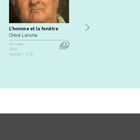
L'homme et la fenêtre
The Garden of a Former
House Turned Museum
Chloé Leriche
Chloë Lum
Art vidéo
Yannick Desranleau
2002
Canada
2:30
Danse
Art vidéo
2022
Canada
27:11