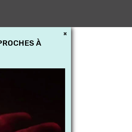
×
 PROCHES À