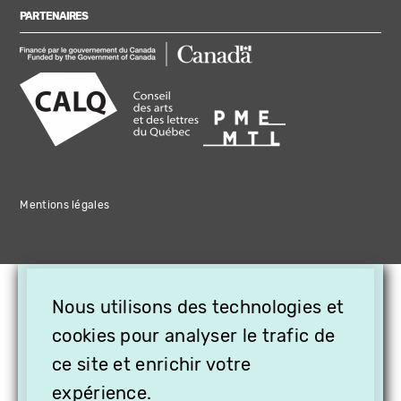
PARTENAIRES
Mentions légales
×
Nous utilisons des technologies et
OFFREZ LA VIDÉO EN
cookies pour analyser le trafic de
CADEAU, ABONNEZ VOS
PROCHES À VITHÈQUE !
ce site et enrichir votre
expérience.