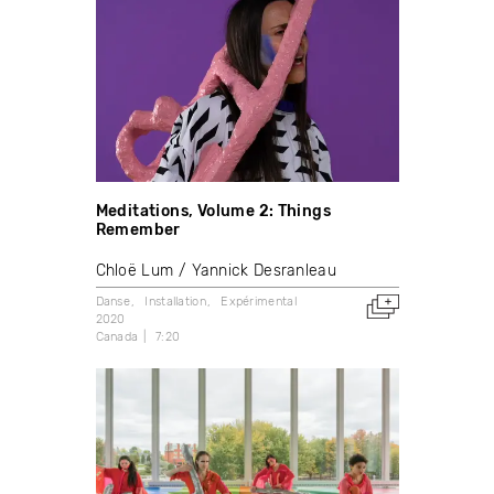
Meditations, Volume 2: Things
Remember
Chloë Lum
Yannick Desranleau
Danse
Installation
Expérimental
2020
Canada
7:20