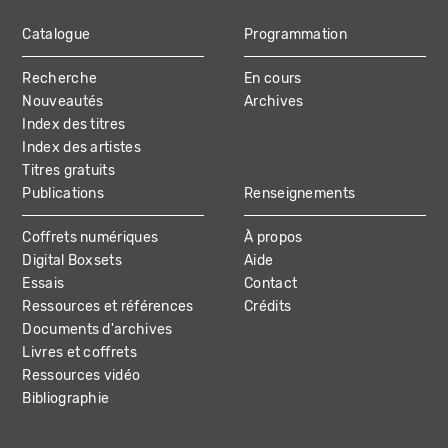
Catalogue
Programmation
MAIN
Recherche
En cours
NAVIGATION
Nouveautés
Archives
Index des titres
Index des artistes
Titres gratuits
Publications
Renseignements
Coffrets numériques
À propos
Digital Boxsets
Aide
Essais
Contact
Ressources et références
Crédits
Documents d'archives
Livres et coffrets
Ressources vidéo
Bibliographie