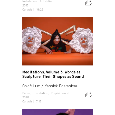
Installation
Art vidéo
2018
Canada
18:22
Meditations, Volume 3: Words as
Sculpture, Their Shapes as Sound
Chloë Lum
Yannick Desranleau
Danse
Installation
Expérimental
2020
Canada
7:15