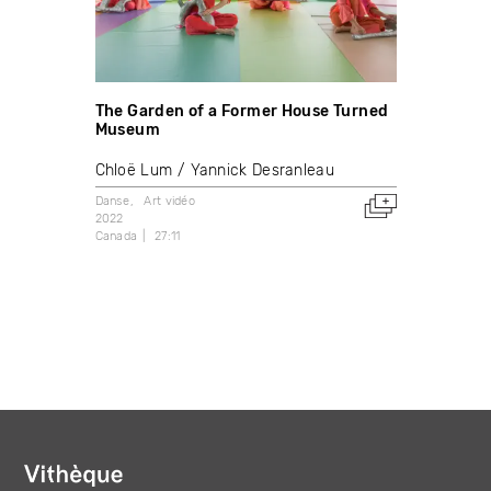
The Garden of a Former House Turned
Museum
Chloë Lum
Yannick Desranleau
Danse
Art vidéo
2022
Canada
27:11