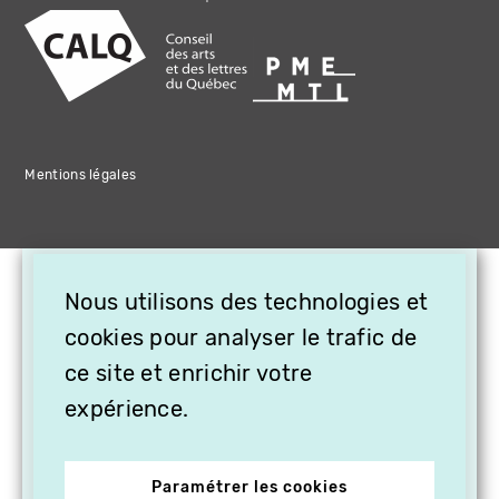
Mentions légales
×
Nous utilisons des technologies et
OFFREZ LA VIDÉO EN
CADEAU, ABONNEZ VOS
cookies pour analyser le trafic de
PROCHES À VITHÈQUE !
ce site et enrichir votre
expérience.
Paramétrer les cookies