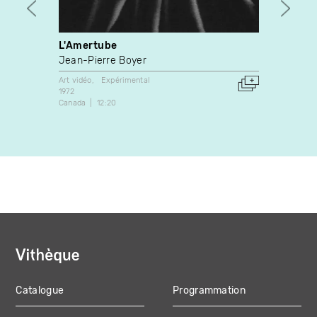
L'Amertube
Self 
Jean-Pierre Boyer
Louis
Art vidéo
Expérimental
Expérim
1972
2002
Canada
12:20
Canada
Catalogue
Programmation
MAIN