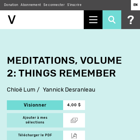
Donation
Abonnement
Se connecter
S'inscrire
EN
Aller
au
contenu
principal
MEDITATIONS, VOLUME
2: THINGS REMEMBER
Chloë Lum
Yannick Desranleau
Visionner
4,00 $
Ajouter à mes
sélections
Télécharger le PDF