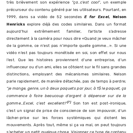
très brièvement son expérience
“ça..c’est cool”
, un exemple
précurseur du contenu généré par les utilisateurs. Pourtant, en
1999, dans sa vidéo de 52 secondes
E for Excel,
Nelson
Henricks
explore déjà des codes similaires. Dans un format
aujourd’hui extrêmement familier, l’artiste s’adresse
directement à la caméra pour nous dire «Quand je veux mâcher
de la gomme, ce n'est pas n'importe quelle gomme...». Si une
vidéo n’est pas toujours monétisée en soi, son effet sur nous
l’est. Que les histoires proviennent d'une entreprise, d’un
influenceur ou d'un ami, elles se côtoient sur le fil sans grandes
distinctions, employant des mécanismes similaires. Nelson
parle rapidement, de manière détachée, pas de temps à perdre;
“je mange, genre, un à deux paquets par jour, à 1$ le paquet, ça
commence à faire beaucoup d’argent à dépenser sur de la
[7]
gomme…Excel, c’est excellent!”
Son ton est post-ironique,
c’est un signal de prise de conscience de son impouvoir, d’un
lâcher-prise sur les forces systémiques qui dictent les
mouvements. Après tout, même si ça va mal, on peut toujours
s’acheter un petit quelque chose. Visionner ce type de contenu