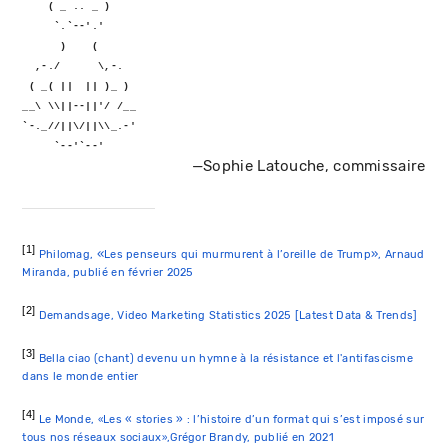
    ( _ .. _ )
     `.`--'.'
      )    (
  ,-./      \,-.
 ( _( ||  || )_ )
__\ \\||--||'/ /__ 
`-._//||\/||\\_.-'
     `--'`--'
—Sophie Latouche, commissaire
[1]
«
»
Philomag,
Les penseurs qui murmurent à l’oreille de Trump
, Arnaud
Miranda, publié en février 2025
[2]
Demandsage, Video Marketing Statistics 2025 [Latest Data & Trends]
[3]
Bella ciao (chant) devenu un hymne à la résistance et l'antifascisme
dans le monde entier
[4]
Le Monde,
Les « stories » : l’histoire d’un format qui s’est imposé sur
«
tous nos réseaux sociaux
,Grégor Brandy, publié en 2021
»