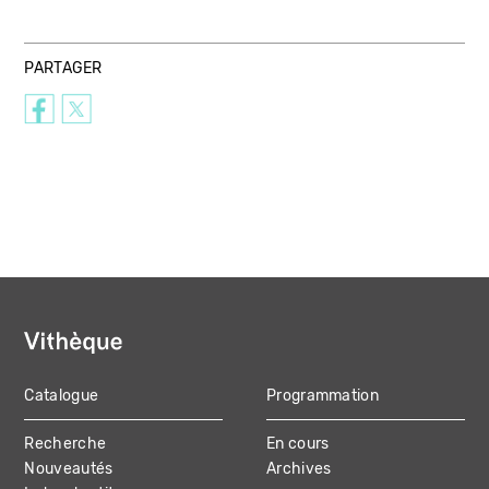
PARTAGER
Catalogue
Programmation
MAIN
Recherche
En cours
NAVIGATION
Nouveautés
Archives