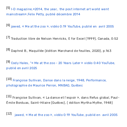
[5]
I-D magazine,
«
2014, the year… the post internet art world went
mainstream
»
,Felix Petty, publié décembre 2014
[6]
jawed, « Me at the zoo », vidéo 0:19 YouTube, publié en avril 2005
[7]
Traduction libre de Nelson Henricks, E for Excel (1999), Canada, 0:52
[8]
Daphné B., Maquillée (édition Marchand de feuilles, 2020), p.163
[9]
Cody Hales, “« Me at the zoo - 20 Years Later » vidéo 0:40 YouTube,
publié en avril 2025
[10]
Françoise Sullivan, Danse dans la neige, 1948, Performance,
photographie de Maurice Perron, MNBAQ, Québec
[11]
Françoise Sullivan, « La danse et l’espoir », dans Refus global, Paul-
Émile Borduas, Saint-Hilaire (Québec), ( édition Myrtha Mythe, 1948)
[12]
jawed, « Me at the zoo », vidéo 0:19 YouTube, publié en avril 2005