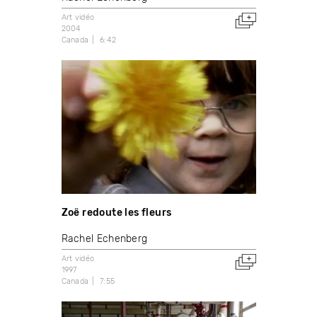
Art vidéo
2004
Canada
6:42
Zoë redoute les fleurs
Rachel Echenberg
Art vidéo
1997
Canada
7:55