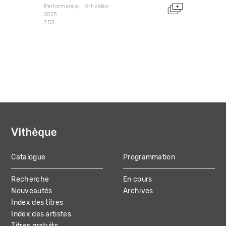
Performance
Art vidéo
2023
7:53
Catalogue
Programmation
MAIN
Recherche
En cours
NAVIGATION
Nouveautés
Archives
Index des titres
Index des artistes
Titres gratuits