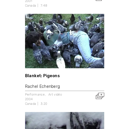
2001
Canada
7:48
Blanket: Pigeons
Rachel Echenberg
Performance
Art vidéo
2004
Canada
3:20