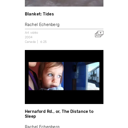
Blanket: Tides
Rachel Echenberg
Art vidéo
2004
Canada
6:25
Hernaford Rd., or, The Distance to
Sleep
Rachel Echenberg