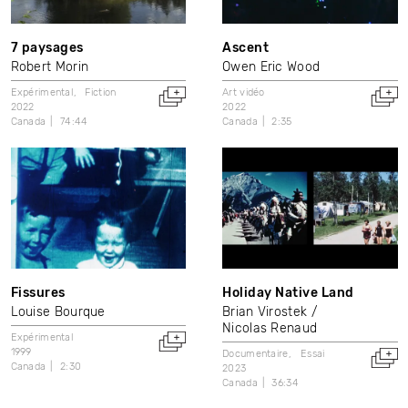
7 paysages
Ascent
Robert Morin
Owen Eric Wood
Expérimental
Fiction
Art vidéo
2022
2022
Canada
74:44
Canada
2:35
Fissures
Holiday Native Land
Louise Bourque
Brian Virostek
Nicolas Renaud
Expérimental
1999
Documentaire
Essai
Canada
2:30
2023
Canada
36:34