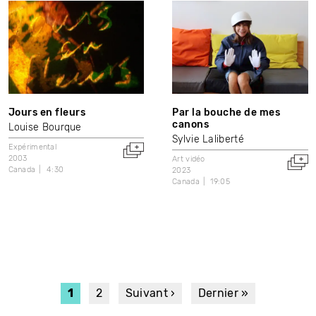
Jours en fleurs
Par la bouche de mes
canons
Louise Bourque
Sylvie Laliberté
Expérimental
2003
Art vidéo
Canada
4:30
2023
Canada
19:05
PAGINATION
Page
1
Page
2
Page
Suivant ›
Dernière
Dernier »
courante
suivante
page