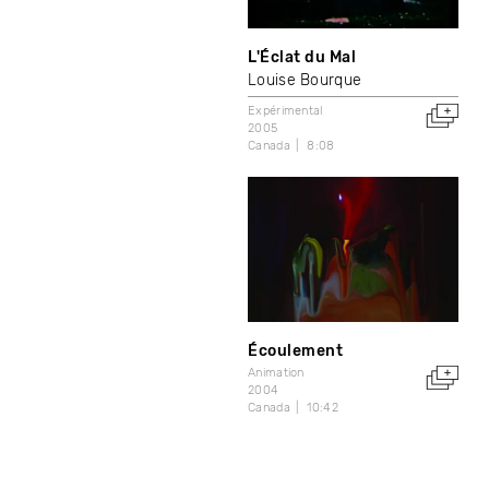
L'Éclat du Mal
Louise Bourque
Expérimental
2005
Canada
8:08
Écoulement
Animation
2004
Canada
10:42