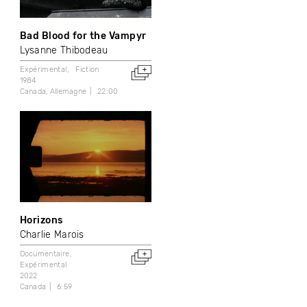
Bad Blood for the Vampyr
Lysanne Thibodeau
Expérimental
Fiction
1984
Canada
Allemagne
22:00
Horizons
Charlie Marois
Documentaire
Expérimental
2022
Canada
6:59