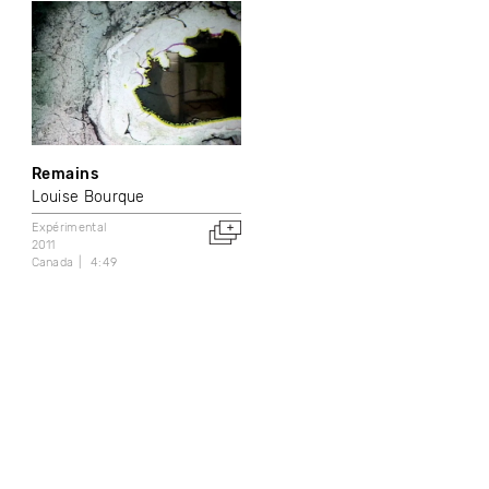
Remains
Louise Bourque
Expérimental
2011
Canada
4:49