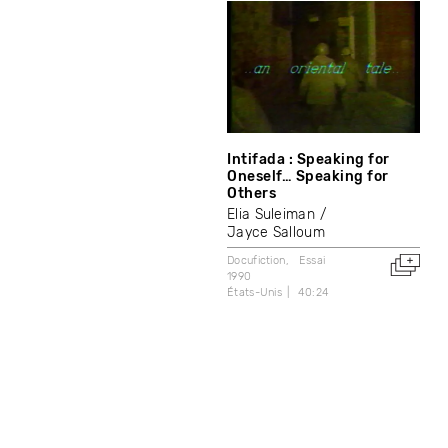
Intifada : Speaking for
Oneself… Speaking for
Others
Elia Suleiman
Jayce Salloum
Docufiction
Essai
1990
États-Unis
40:24