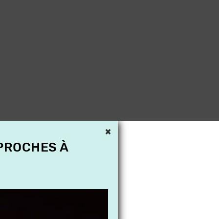
×
 PROCHES À