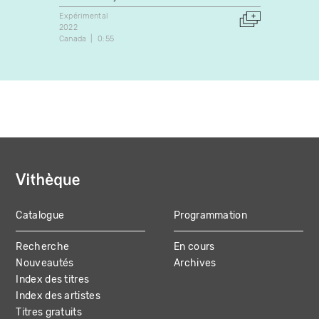
Expérimental
Fiction
2022
1985
Canada
0:55
Canada
Catalogue
Programmation
MAIN
Recherche
En cours
NAVIGATION
Nouveautés
Archives
Index des titres
Index des artistes
Titres gratuits