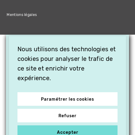
Mentions légales
×
Nous utilisons des technologies et
OFFREZ LA VIDÉO EN
CADEAU, ABONNEZ VOS
cookies pour analyser le trafic de
PROCHES À VITHÈQUE !
ce site et enrichir votre
expérience.
Paramétrer les cookies
Refuser
Accepter