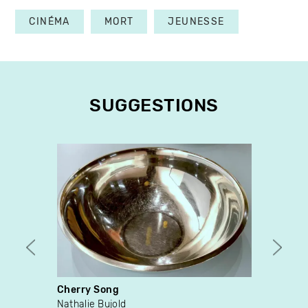
CINÉMA
MORT
JEUNESSE
SUGGESTIONS
Cherry Song
Manuf
Nathalie Bujold
Anne 