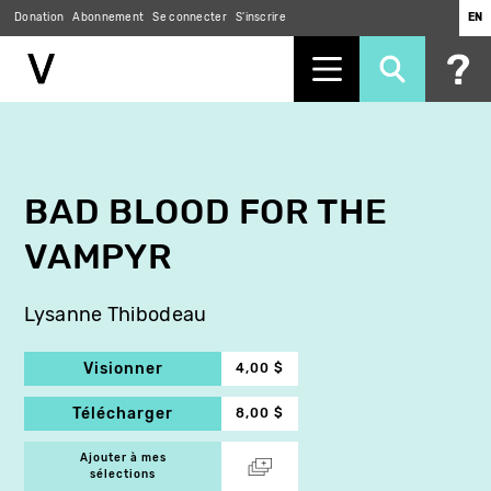
Donation
Abonnement
Se connecter
S'inscrire
EN
Aller
au
contenu
principal
BAD BLOOD FOR THE
VAMPYR
Lysanne Thibodeau
Visionner
4,00 $
Télécharger
8,00 $
Ajouter à mes
sélections