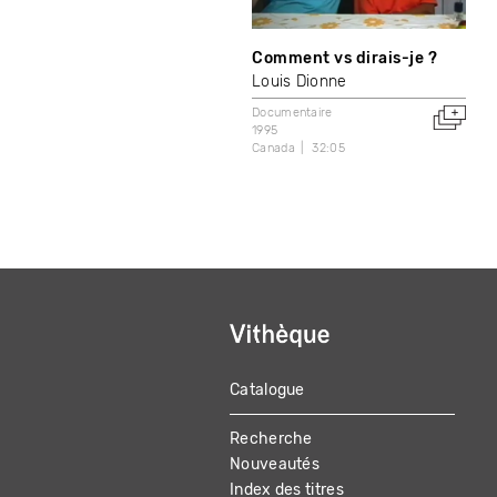
Comment vs dirais-je ?
Louis Dionne
Documentaire
1995
Canada
32:05
Catalogue
MAIN
Recherche
NAVIGATION
Nouveautés
Index des titres