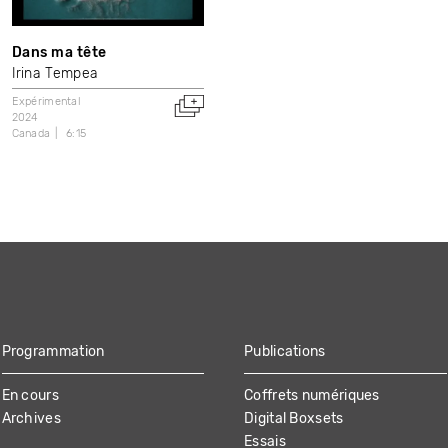
Dans ma tête
Irina Tempea
Expérimental
2024
Canada
6:15
Programmation
Publications
En cours
Coffrets numériques
Archives
Digital Boxsets
Essais