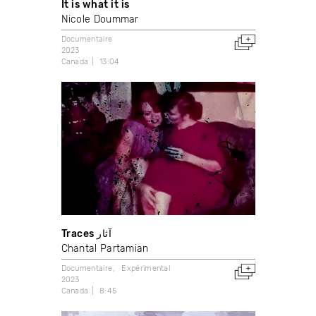
It is what it is
Nicole Doummar
Documentaire
2023
Canada
13:04
Traces آثار
Chantal Partamian
Documentaire
Expérimental
2023
Canada
8:45