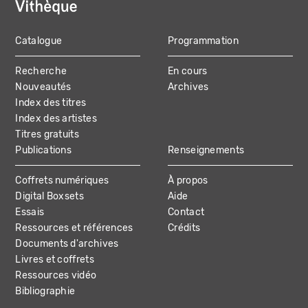
Catalogue
Programmation
MAIN
Recherche
En cours
NAVIGATION
Nouveautés
Archives
Index des titres
Index des artistes
Titres gratuits
Publications
Renseignements
Coffrets numériques
À propos
Digital Boxsets
Aide
Essais
Contact
Ressources et références
Crédits
Documents d'archives
Livres et coffrets
Ressources vidéo
Bibliographie