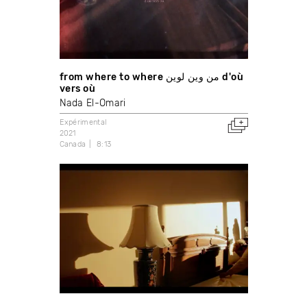
from where to where من وين لوين d'où
vers où
Nada El-Omari
Expérimental
2021
Canada
8:13