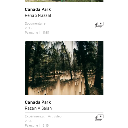
Canada Park
Rehab Nazzal
Documentaire
2015
Palestine
11:51
Canada Park
Razan AlSalah
Expérimental
Art vidéo
2020
Palestine
8:15