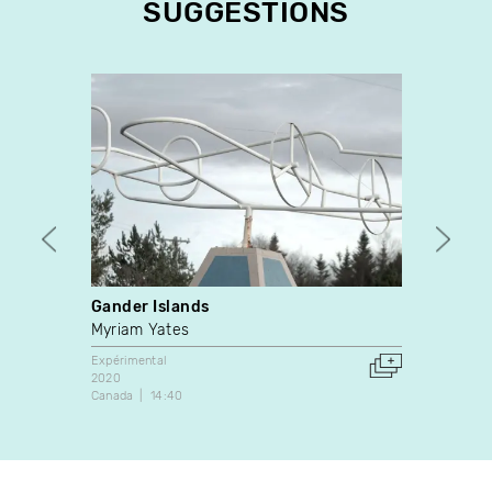
SUGGESTIONS
Gander Islands
B----
Myriam Yates
Isabel
Expérimental
Expérim
2020
2008
Canada
14:40
Canada