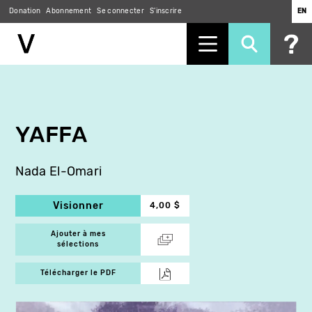
Donation
Abonnement
Se connecter
S'inscrire
EN
Aller
au
contenu
principal
YAFFA
Nada El-Omari
Visionner
4,00 $
Ajouter à mes
sélections
Télécharger le PDF