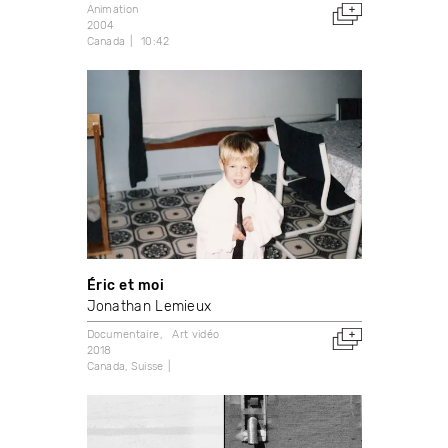
Animation
2004
Canada
10:42
Éric et moi
Jonathan Lemieux
Documentaire
Art vidéo
2018
Canada
Suisse