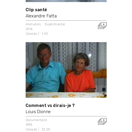
Clip santé
Alexandre Fatta
Animation
Expérimental
2016
Canada
1:40
Comment vs dirais-je ?
Louis Dionne
Documentaire
1995
Canada
32:05