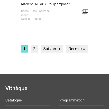
Marlene Millar
Philip Szporer
Danse
Documentaire
2009
Canada
48:16
PAGINATION
Page
1
Page
2
Page
Suivant ›
Dernière
Dernier »
courante
suivante
page
Catalogue
Programmation
MAIN