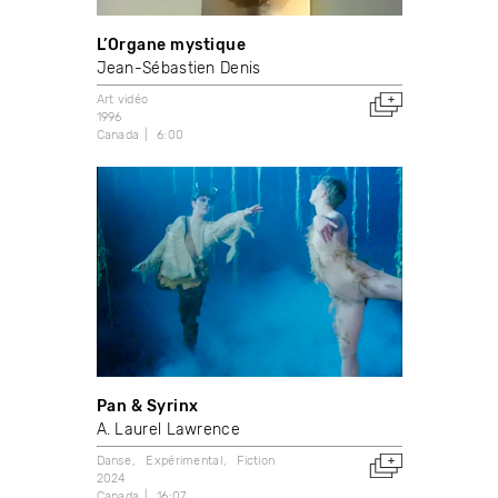
L’Organe mystique
Jean-Sébastien Denis
Art vidéo
1996
Canada
6:00
Pan & Syrinx
A. Laurel Lawrence
Danse
Expérimental
Fiction
2024
Canada
16:07