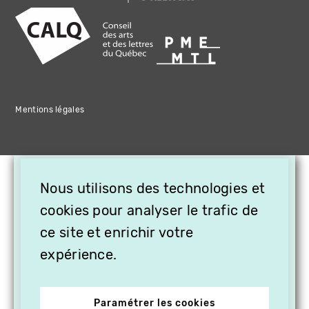
Mentions légales
×
Nous utilisons des technologies et
OFFREZ LA VIDÉO EN
CADEAU, ABONNEZ VOS
cookies pour analyser le trafic de
PROCHES À VITHÈQUE !
ce site et enrichir votre
expérience.
Paramétrer les cookies