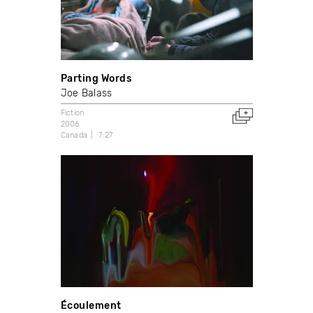
Parting Words
Joe Balass
Fiction
2006
Canada
7:27
Écoulement