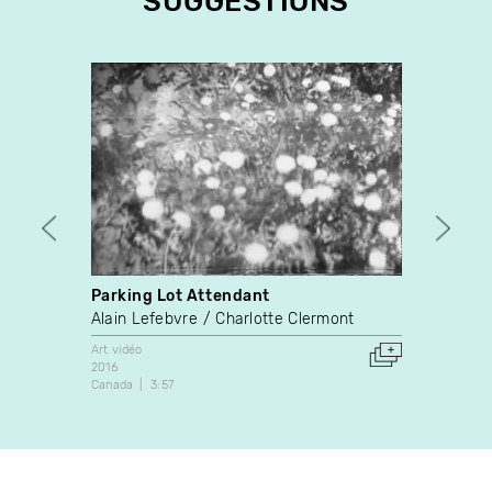
SUGGESTIONS
Parking Lot Attendant
Visce
Alain Lefebvre
Charlotte Clermont
Leight
Art vidéo
Art vidé
2016
2004
Canada
3:57
États-U