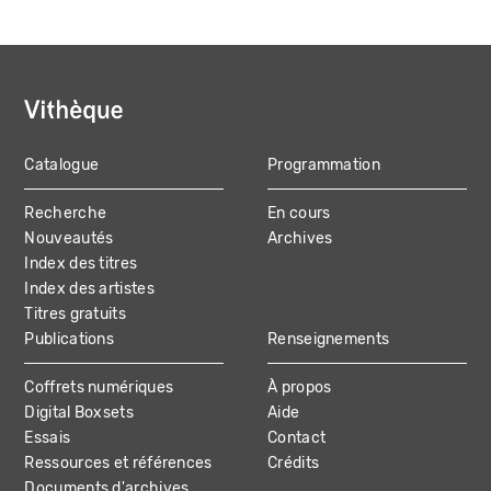
Catalogue
Programmation
MAIN
Recherche
En cours
NAVIGATION
Nouveautés
Archives
Index des titres
Index des artistes
Titres gratuits
Publications
Renseignements
Coffrets numériques
À propos
Digital Boxsets
Aide
Essais
Contact
Ressources et références
Crédits
Documents d'archives