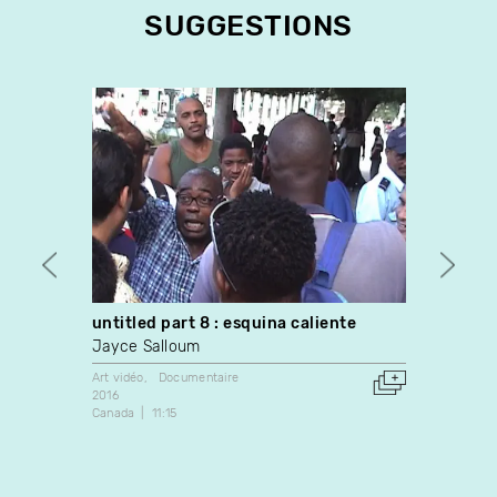
SUGGESTIONS
untitled part 8 : esquina caliente
Docu
Jayce Salloum
Donig
Art vidéo
Documentaire
Art vidé
2016
2000
Canada
11:15
Canada