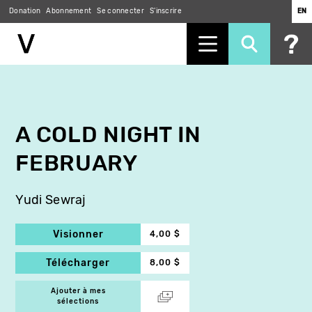
Donation
Abonnement
Se connecter
S'inscrire
EN
Aller
au
contenu
principal
A COLD NIGHT IN
FEBRUARY
Yudi Sewraj
Visionner
4,00 $
Télécharger
8,00 $
Ajouter à mes
sélections