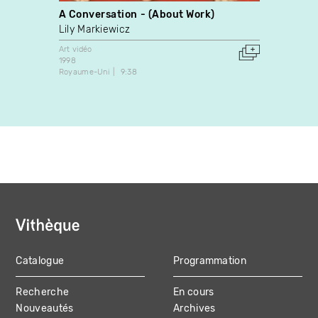
A Conversation - (About Work)
Amér
Lily Markiewicz
Dale E
Art vidéo
Art vidé
1998
2009
Royaume-Uni
9:38
Canada
Catalogue
Programmation
MAIN
Recherche
En cours
NAVIGATION
Nouveautés
Archives