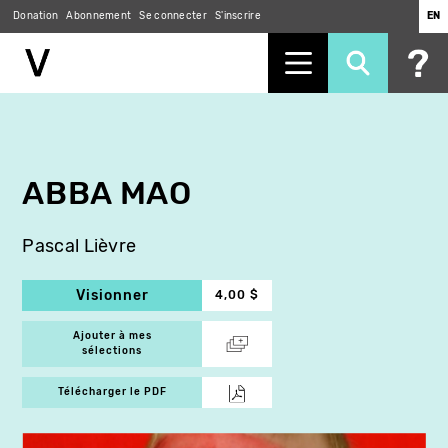
Donation
Abonnement
Se connecter
S'inscrire
EN
Aller
au
contenu
principal
ABBA MAO
Pascal Lièvre
Visionner
4,00 $
Ajouter à mes
sélections
Télécharger le PDF