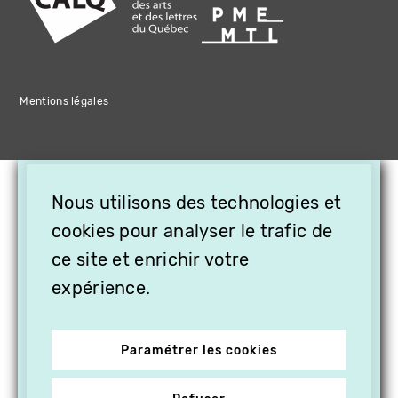
Mentions légales
×
Nous utilisons des technologies et
OFFREZ LA VIDÉO EN
CADEAU, ABONNEZ VOS
cookies pour analyser le trafic de
PROCHES À VITHÈQUE !
ce site et enrichir votre
expérience.
Paramétrer les cookies