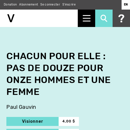
Donation
Abonnement
Se connecter
S'inscrire
EN
Aller
au
contenu
principal
CHACUN POUR ELLE :
PAS DE DOUZE POUR
ONZE HOMMES ET UNE
FEMME
Paul Gauvin
Visionner
4,00 $