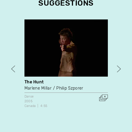
SUGGESTIONS
The Hunt
Le mo
Marlene Millar
Philip Szporer
Jacqu
Danse
Docume
2005
1970
Canada
4:55
Canada