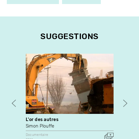
SUGGESTIONS
L'or des autres
La cir
Simon Plouffe
Miche
Documentaire
Docume