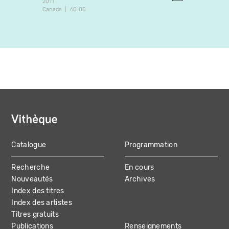
2011
1986
Canada
60:00
Canada
Catalogue
Programmation
MAIN
Recherche
En cours
NAVIGATION
Nouveautés
Archives
Index des titres
Index des artistes
Titres gratuits
Publications
Renseignements