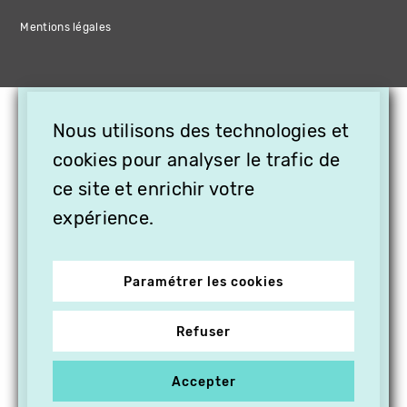
Mentions légales
×
Nous utilisons des technologies et
OFFREZ LA VIDÉO EN
CADEAU, ABONNEZ VOS
cookies pour analyser le trafic de
PROCHES À VITHÈQUE !
ce site et enrichir votre
expérience.
Paramétrer les cookies
Refuser
Accepter