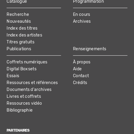
Catalogue
Programmation
MAIN
Recherche
En cours
NAVIGATION
Nouveautés
Archives
Index des titres
Index des artistes
Titres gratuits
Publications
Renseignements
Coffrets numériques
À propos
Digital Boxsets
Aide
Essais
Contact
Ressources et références
Crédits
Documents d'archives
Livres et coffrets
Ressources vidéo
Bibliographie
PARTENAIRES