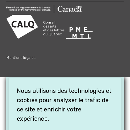
Mentions légales
×
Nous utilisons des technologies et
OFFREZ LA VIDÉO EN
CADEAU, ABONNEZ VOS
cookies pour analyser le trafic de
PROCHES À VITHÈQUE !
ce site et enrichir votre
expérience.