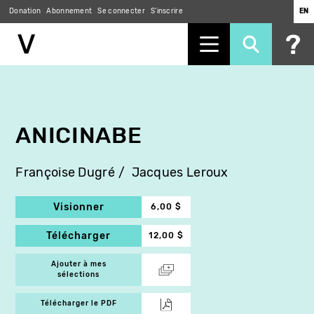
Donation
Abonnement
Se connecter
S'inscrire
EN
Aller
au
contenu
principal
ANICINABE
Françoise Dugré
Jacques Leroux
Visionner
6,00 $
Télécharger
12,00 $
Ajouter à mes
sélections
Télécharger le PDF