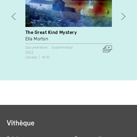
The Great Kind Mystery
& a F
Ella Morton
Lydie
Documentaire
Expérimental
Art vidé
2022
2014
Canada
16:10
France