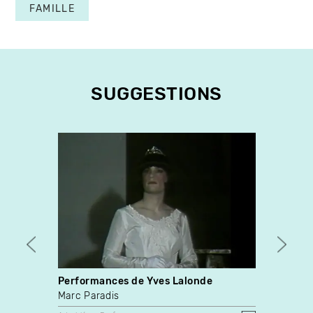
FAMILLE
SUGGESTIONS
Performances de Yves Lalonde
Tribu
Marc Paradis
Adad 