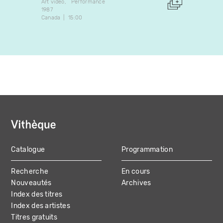
Art vidéo
Performance
Art vidé
1987
2002
Canada
15:00
Canada
Catalogue
Programmation
MAIN
Recherche
En cours
NAVIGATION
Nouveautés
Archives
Index des titres
Index des artistes
Titres gratuits