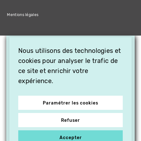
Mentions légales
×
Nous utilisons des technologies et
OFFREZ LA VIDÉO EN
CADEAU, ABONNEZ VOS
cookies pour analyser le trafic de
PROCHES À VITHÈQUE !
ce site et enrichir votre
expérience.
Paramétrer les cookies
Refuser
Accepter