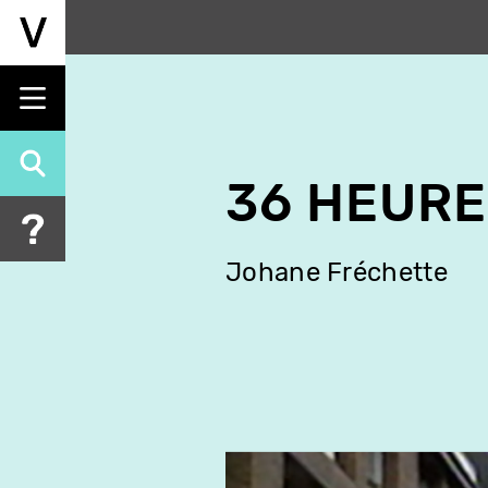
Aller
au
contenu
principal
36 HEURE
Johane Fréchette