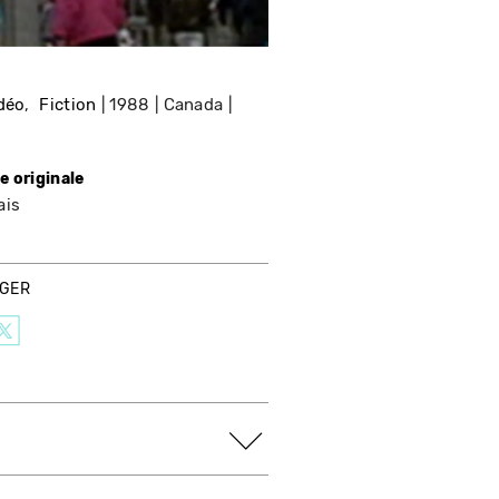
idéo
Fiction
1988
Canada
e originale
ais
AGER