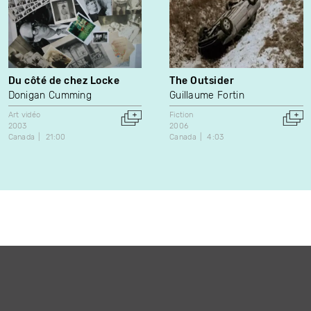
Du côté de chez Locke
The Outsider
Donigan Cumming
Guillaume Fortin
Art vidéo
Fiction
2003
2006
Canada
21:00
Canada
4:03