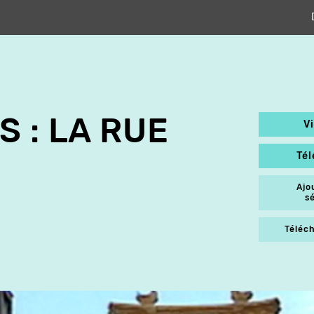
S : LA RUE
V
Té
Ajo
s
Téléch