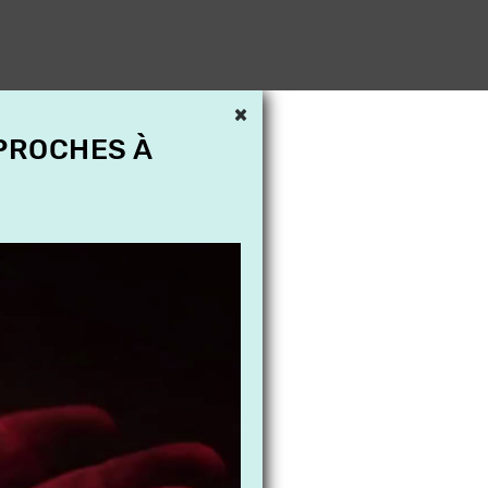
×
 PROCHES À