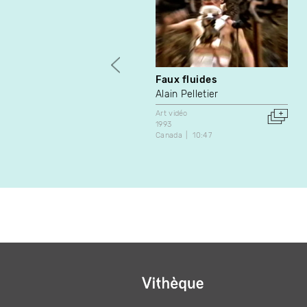
Faux fluides
Alain Pelletier
Art vidéo
1993
Canada
10:47