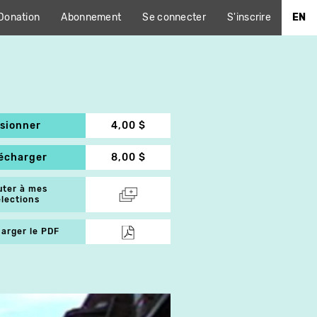
Donation
Abonnement
Se connecter
S'inscrire
EN
isionner
4,00 $
lécharger
8,00 $
uter à mes
élections
arger le PDF