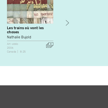
Les trains où vont les
Temps incertain
choses
Paul Landon
Nathalie Bujold
Art vidéo
1993
Art vidéo
Canada
20:18
2006
Canada
8:25