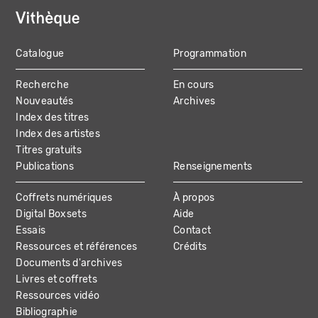
Catalogue
Programmation
MAIN
Recherche
En cours
NAVIGATION
Nouveautés
Archives
Index des titres
Index des artistes
Titres gratuits
Publications
Renseignements
Coffrets numériques
À propos
Digital Boxsets
Aide
Essais
Contact
Ressources et références
Crédits
Documents d'archives
Livres et coffrets
Ressources vidéo
Bibliographie