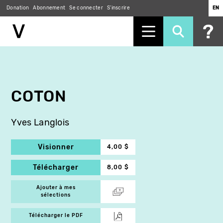
Donation
Abonnement
Se connecter
S'inscrire
EN
Aller
au
contenu
principal
COTON
Yves Langlois
Visionner
4,00 $
Télécharger
8,00 $
Ajouter à mes
sélections
Télécharger le PDF