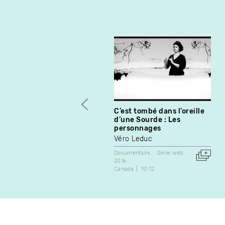
C’est tombé dans l’oreille
d’une Sourde : Les
personnages
Véro Leduc
Documentaire
Série web
2016
Canada
10:12