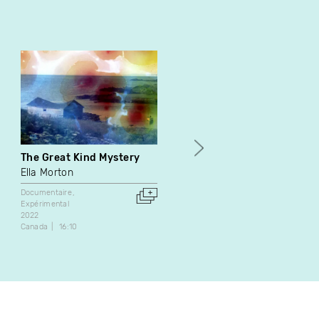
The Great Kind Mystery
C’est tombé dans l’oreille
d’une Sourde : Janine
Ella Morton
Véro Leduc
Documentaire
Expérimental
Documentaire
Série web
2022
2016
Canada
16:10
Canada
30:03