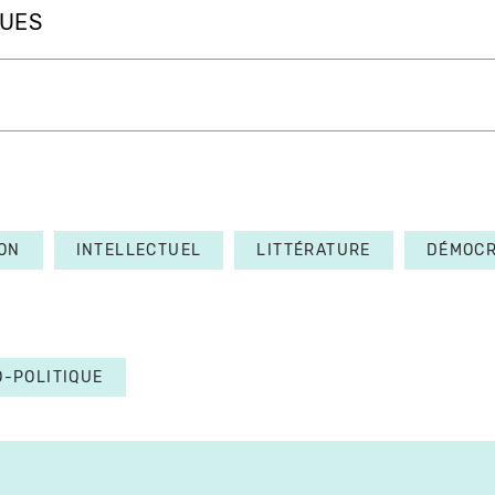
QUES
ON
INTELLECTUEL
LITTÉRATURE
DÉMOCR
O-POLITIQUE