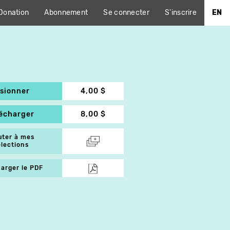
Donation
Abonnement
Se connecter
S'inscrire
EN
isionner
4,00 $
lécharger
8,00 $
uter à mes
élections
arger le PDF