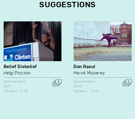
SUGGESTIONS
Belief Disbelief
Don Raoul
Helgi Piccinin
Hervé Misserey
Documentaire
Documentaire
2017
2005
Canada
14:30
Canada
71:00