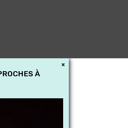
×
 PROCHES À