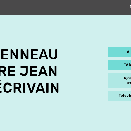
IENNEAU
V
Té
RE JEAN
Ajo
ÉCRIVAIN
s
Téléch