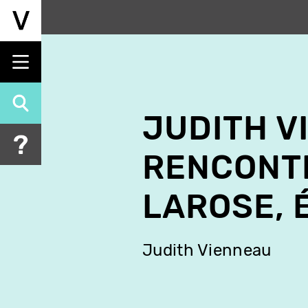
Aller
au
contenu
principal
JUDITH V
RENCONT
LAROSE, 
Judith Vienneau