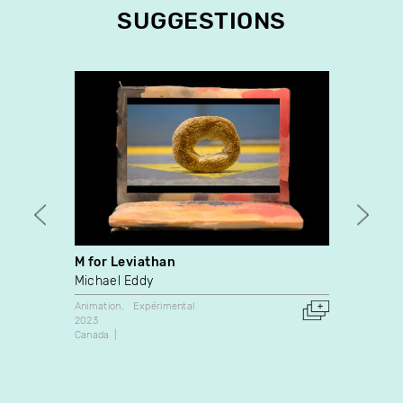
SUGGESTIONS
M for Leviathan
Minim
Up
Michael Eddy
Stéph
Animation
Expérimental
2023
Docume
Canada
2021
Finland