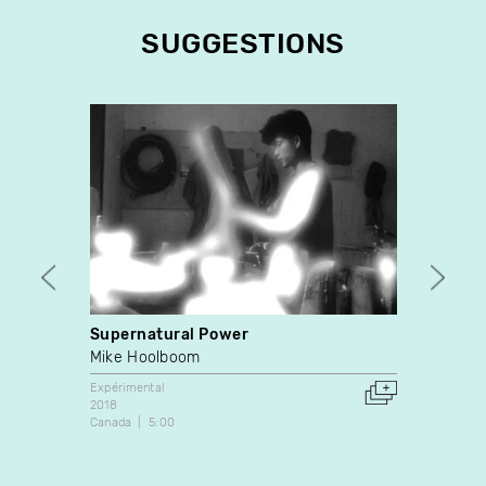
SUGGESTIONS
Supernatural Power
Survi
Disap
Mike Hoolboom
Jinyo
Expérimental
2018
Expérim
Canada
5:00
2019
Canada