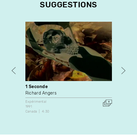
SUGGESTIONS
1 Seconde
Lume
Richard Angers
Sarah
Expérimental
Expérim
1991
2019
Canada
4:30
Canada