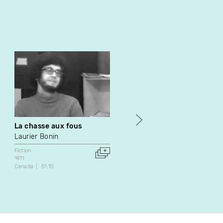
La chasse aux fous
The Houses That Are Left
(Trailer)
Laurier Bonin
Shelly Silver
Fiction
1971
Art vidéo
Fiction
Canada
51:10
1990
États-Unis
6:42