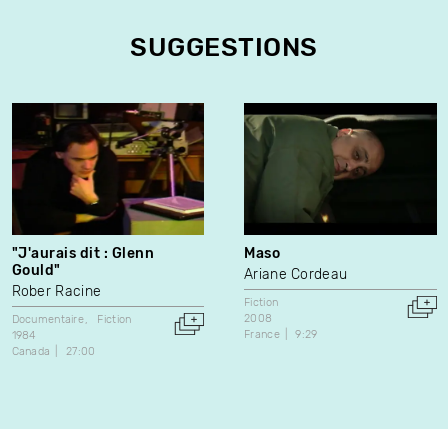
SUGGESTIONS
"J'aurais dit : Glenn
Maso
Gould"
Ariane Cordeau
Rober Racine
Fiction
2008
Documentaire
Fiction
France
9:29
1984
Canada
27:00