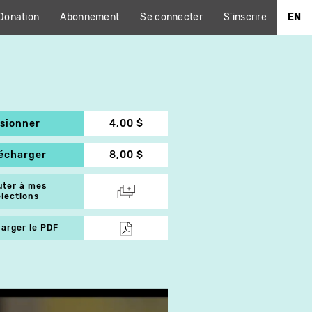
Donation
Abonnement
Se connecter
S'inscrire
EN
isionner
4,00 $
lécharger
8,00 $
uter à mes
élections
arger le PDF