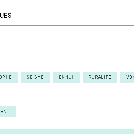
QUES
OPHE
SÉISME
ENNUI
RURALITÉ
VO
MENT