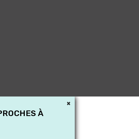
×
 PROCHES À