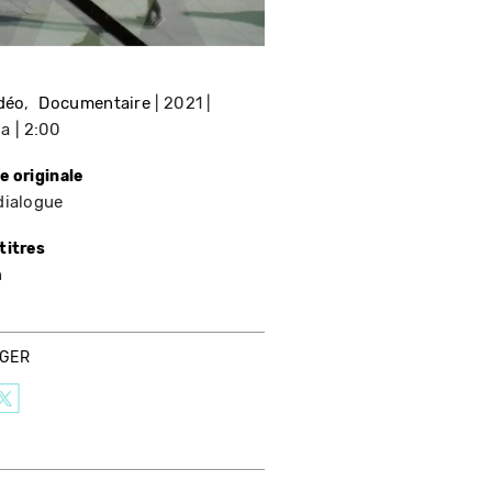
idéo
Documentaire
2021
da
2:00
e originale
dialogue
titres
n
AGER