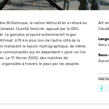
e-Britannique, la nation Wetsu’et’en a refusé au
Art v
anada’s Coastal GasLink, appuyé par la GRC,
Cana
nnel. Le gazoduc proposé acheminerait le gaz
Langu
itimat, 670 km plus loin de l’autre côté de la
Sans 
sés menacent le bassin hydrographique, de même
les communautés qui en dépendent » peut-on lire
Sous-
’en. Le 17 février 2020, des marches de
Aucu
t organisées à travers le pays par les peuples
PART