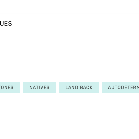
QUES
TONES
NATIVES
LAND BACK
AUTODETERM