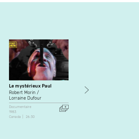
Le mystérieux Paul
Le Bateleur (version
abrégée)
Robert Morin
Dominique Gaucher
Lorraine Dufour
Art vidéo
Documentaire
1988
1983
Canada
5:10
Canada
26:30