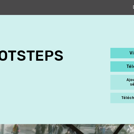
OOTSTEPS
V
Té
Ajo
s
Téléch