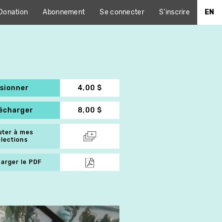
Donation
Abonnement
Se connecter
S'inscrire
EN
isionner
4,00 $
lécharger
8,00 $
uter à mes
élections
arger le PDF