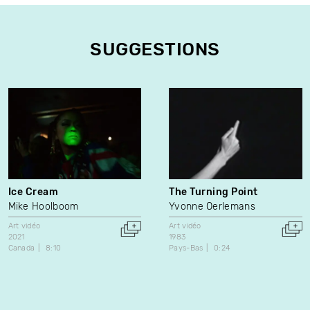
SUGGESTIONS
Ice Cream
The Turning Point
Mike Hoolboom
Yvonne Oerlemans
Art vidéo
Art vidéo
2021
1983
Canada
8:10
Pays-Bas
0:24