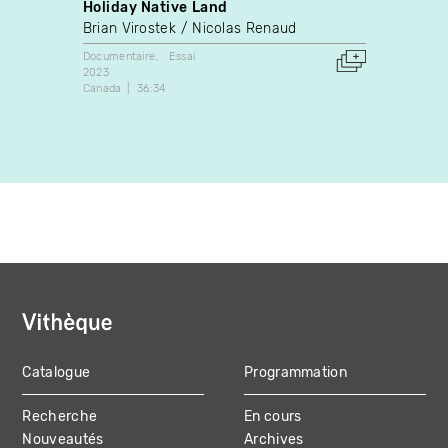
Holiday Native Land
Raoul
Brian Virostek
Nicolas Renaud
Josée
Documentaire
Essai
Docume
2023
Canada
Canada
36:34
Catalogue
Programmation
MAIN
Recherche
En cours
NAVIGATION
Nouveautés
Archives