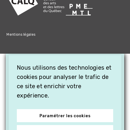
Mentions légales
×
Nous utilisons des technologies et
OFFREZ LA VIDÉO EN
CADEAU, ABONNEZ VOS
cookies pour analyser le trafic de
PROCHES À VITHÈQUE !
ce site et enrichir votre
expérience.
Paramétrer les cookies