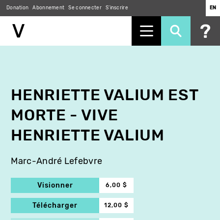
Donation
Abonnement
Se connecter
S'inscrire
EN
Aller
au
contenu
principal
HENRIETTE VALIUM EST
MORTE - VIVE
HENRIETTE VALIUM
Marc-André Lefebvre
Visionner
6,00 $
Télécharger
12,00 $