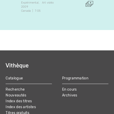
Expérimental
Art vidéo
Expérim
2009
2019
Canada
7:05
Canada
Catalogue
Programmation
MAIN
Recherche
En cours
NAVIGATION
Nouveautés
Archives
Index des titres
Index des artistes
Titres gratuits