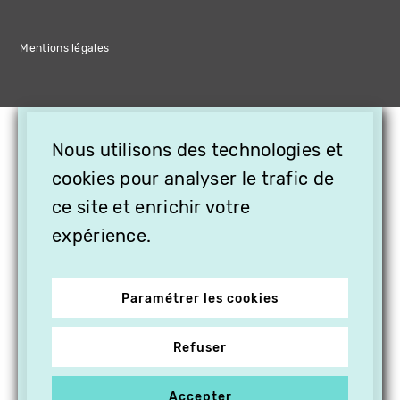
Mentions légales
×
Nous utilisons des technologies et
OFFREZ LA VIDÉO EN
CADEAU, ABONNEZ VOS
cookies pour analyser le trafic de
PROCHES À VITHÈQUE !
ce site et enrichir votre
expérience.
Paramétrer les cookies
Refuser
Accepter