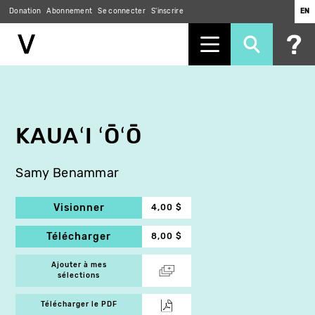
Donation
Abonnement
Se connecter
S'inscrire
EN
Aller
au
contenu
principal
KAUAʻI ʻŌʻŌ
Samy Benammar
Visionner
4,00 $
Télécharger
8,00 $
Ajouter à mes
sélections
Télécharger le PDF