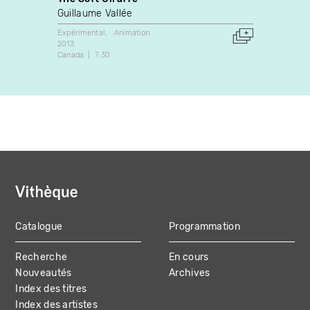
Guillaume Vallée
Frédér
Expérimental
Animation
Art vidé
2013
2005
Canada
7:30
Canada
Catalogue
Programmation
MAIN
Recherche
En cours
NAVIGATION
Nouveautés
Archives
Index des titres
Index des artistes