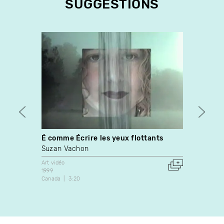
SUGGESTIONS
É comme Écrire les yeux flottants
Mone
Suzan Vachon
Étien
Art vidéo
Art vidé
1999
2012
Canada
3:20
Canada