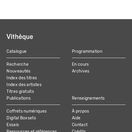
Catalogue
Programmation
MAIN
Recherche
En cours
NAVIGATION
Nouveautés
Archives
Index des titres
Index des artistes
Titres gratuits
Publications
Renseignements
Coffrets numériques
À propos
Digital Boxsets
Aide
Essais
Contact
Ressources et références
Crédits