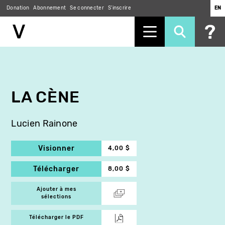
Donation
Abonnement
Se connecter
S'inscrire
EN
Aller
au
contenu
principal
LA CÈNE
Lucien Rainone
Visionner
4,00 $
Télécharger
8,00 $
Ajouter à mes
sélections
Télécharger le PDF